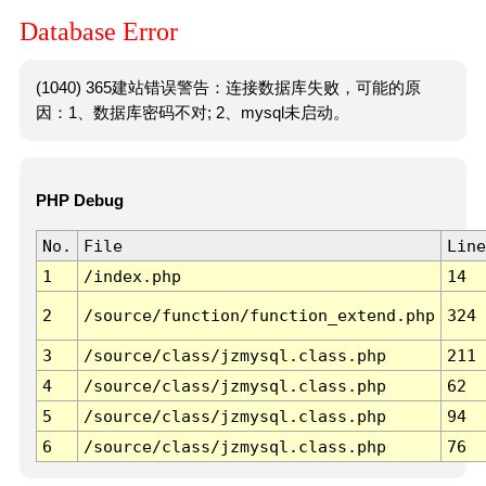
Database Error
(1040) 365建站错误警告：连接数据库失败，可能的原
因：1、数据库密码不对; 2、mysql未启动。
PHP Debug
No.
File
Line
1
/index.php
14
2
/source/function/function_extend.php
324
3
/source/class/jzmysql.class.php
211
4
/source/class/jzmysql.class.php
62
5
/source/class/jzmysql.class.php
94
6
/source/class/jzmysql.class.php
76