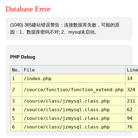
Database Error
(1040) 365建站错误警告：连接数据库失败，可能的原
因：1、数据库密码不对; 2、mysql未启动。
PHP Debug
No.
File
Line
1
/index.php
14
2
/source/function/function_extend.php
324
3
/source/class/jzmysql.class.php
211
4
/source/class/jzmysql.class.php
62
5
/source/class/jzmysql.class.php
94
6
/source/class/jzmysql.class.php
76