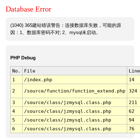
Database Error
(1040) 365建站错误警告：连接数据库失败，可能的原
因：1、数据库密码不对; 2、mysql未启动。
PHP Debug
No.
File
Line
1
/index.php
14
2
/source/function/function_extend.php
324
3
/source/class/jzmysql.class.php
211
4
/source/class/jzmysql.class.php
62
5
/source/class/jzmysql.class.php
94
6
/source/class/jzmysql.class.php
76