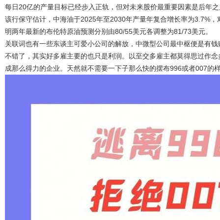
每日20亿的产量目标已经步入正轨，但对未来股价最重要因素是后年
该行保守估计，中海油于2025年至2030年产量年复合增长率为3.7%，对比
明两年最新的布伦特原油预测分别由80/55美元各调整为81/73美元。
关联词也有一些东谈主可爱小公司的解放，中微型公司最中枢便是有钱
不错了，其实好多雇主要的也只是利润。以至交多雇主都莫得思过作念
成那么得力的企业。天然就不需要一下子那么快的摆布996或者007的