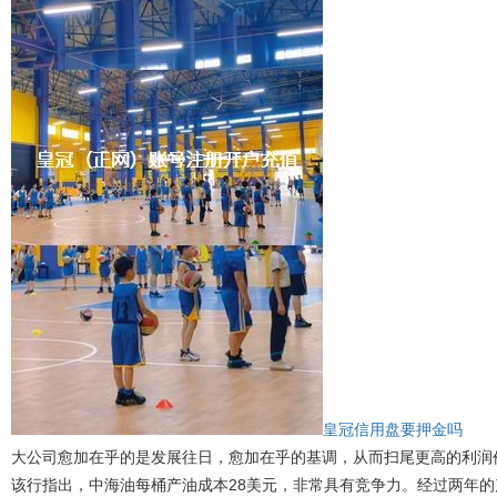
皇冠信用盘要押金吗
大公司愈加在乎的是发展往日，愈加在乎的基调，从而扫尾更高的利润
该行指出，中海油每桶产油成本28美元，非常具有竞争力。经过两年的