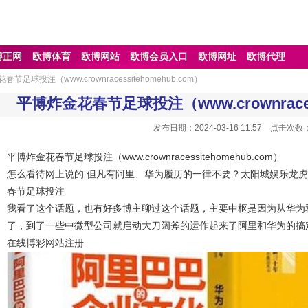
博正网
欧博体育
欧博网站
欧博会员入口
欧博网址
欧博代理
春节足球投注（www.crownracessitehomehub.com）
平博炸金花春节足球投注（www.crownracess
发布日期：2024-03-16 11:57 点击次数
平博炸金花春节足球投注（www.crownracessitehomehub.com）
怎么看待网上说的:但凡有阿里、华为履历的一律不要？太阳城娱乐龙
春节足球投注
我看了这个话题，也有好多博主聊过这个话题，主要中枢是因为从华为
了，到了一些中微型公司就启动大刀阔斧的运作起来了阿里和华为的搞
在线博彩网站注册