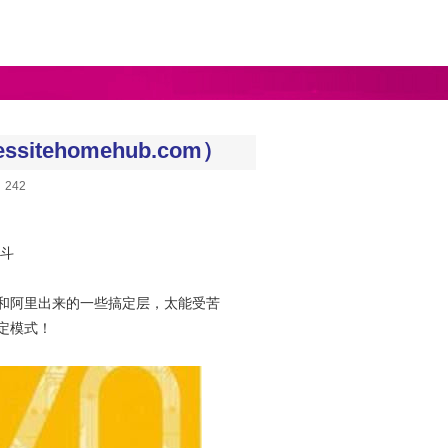
itehomehub.com）
：242
虎斗
和阿里出来的一些搞定层，太能受苦
定模式！