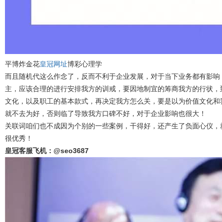
平博炸金花
皇冠网址
博彩心理学
而且随机代这么作念了，反而不利于企业发展，对于当下业务都有影响
主，应该合理的进行安排我方的训戒，要因地制宜的筹商我方的行状，
文化，以及职工的基本款式，再决定我方怎么关，要是以为价值文化和
就不去为好，否则临了导致我方口碑不好，对于企业影响也很大！
关联词咱们也不成因为个别的一些案例，干得好，还产生了负面心仪，
很优秀！
皇冠客服飞机：@seo3687