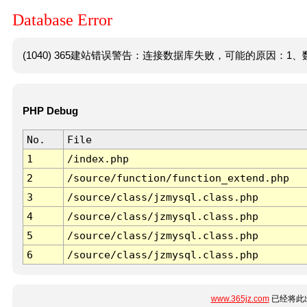
Database Error
(1040) 365建站错误警告：连接数据库失败，可能的原因：1、数
PHP Debug
No.
File
1
/index.php
2
/source/function/function_extend.php
3
/source/class/jzmysql.class.php
4
/source/class/jzmysql.class.php
5
/source/class/jzmysql.class.php
6
/source/class/jzmysql.class.php
www.365jz.com
已经将此