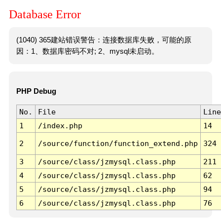
Database Error
(1040) 365建站错误警告：连接数据库失败，可能的原
因：1、数据库密码不对; 2、mysql未启动。
PHP Debug
No.
File
Line
1
/index.php
14
2
/source/function/function_extend.php
324
3
/source/class/jzmysql.class.php
211
4
/source/class/jzmysql.class.php
62
5
/source/class/jzmysql.class.php
94
6
/source/class/jzmysql.class.php
76