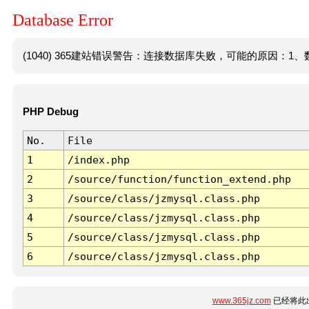
Database Error
(1040) 365建站错误警告：连接数据库失败，可能的原因：1、数
PHP Debug
No.
File
1
/index.php
2
/source/function/function_extend.php
3
/source/class/jzmysql.class.php
4
/source/class/jzmysql.class.php
5
/source/class/jzmysql.class.php
6
/source/class/jzmysql.class.php
www.365jz.com
已经将此