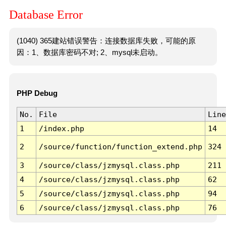
Database Error
(1040) 365建站错误警告：连接数据库失败，可能的原
因：1、数据库密码不对; 2、mysql未启动。
PHP Debug
No.
File
Line
1
/index.php
14
2
/source/function/function_extend.php
324
3
/source/class/jzmysql.class.php
211
4
/source/class/jzmysql.class.php
62
5
/source/class/jzmysql.class.php
94
6
/source/class/jzmysql.class.php
76