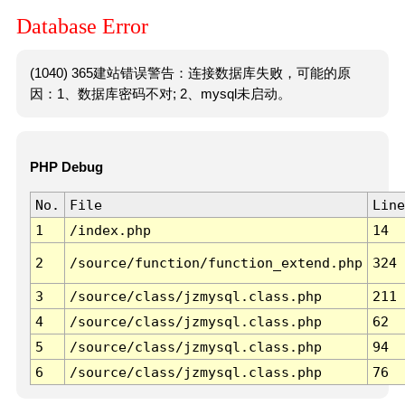
Database Error
(1040) 365建站错误警告：连接数据库失败，可能的原
因：1、数据库密码不对; 2、mysql未启动。
PHP Debug
No.
File
Line
1
/index.php
14
2
/source/function/function_extend.php
324
3
/source/class/jzmysql.class.php
211
4
/source/class/jzmysql.class.php
62
5
/source/class/jzmysql.class.php
94
6
/source/class/jzmysql.class.php
76