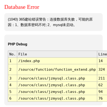
Database Error
(1040) 365建站错误警告：连接数据库失败，可能的原
因：1、数据库密码不对; 2、mysql未启动。
PHP Debug
No.
File
Line
1
/index.php
14
2
/source/function/function_extend.php
324
3
/source/class/jzmysql.class.php
211
4
/source/class/jzmysql.class.php
62
5
/source/class/jzmysql.class.php
94
6
/source/class/jzmysql.class.php
76