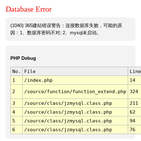
Database Error
(1040) 365建站错误警告：连接数据库失败，可能的原
因：1、数据库密码不对; 2、mysql未启动。
PHP Debug
No.
File
Line
1
/index.php
14
2
/source/function/function_extend.php
324
3
/source/class/jzmysql.class.php
211
4
/source/class/jzmysql.class.php
62
5
/source/class/jzmysql.class.php
94
6
/source/class/jzmysql.class.php
76