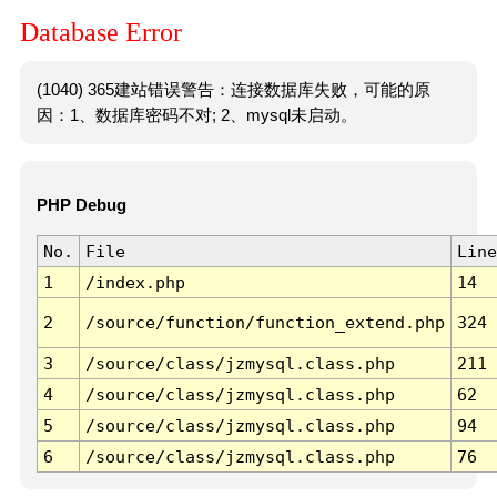
Database Error
(1040) 365建站错误警告：连接数据库失败，可能的原
因：1、数据库密码不对; 2、mysql未启动。
PHP Debug
No.
File
Line
1
/index.php
14
2
/source/function/function_extend.php
324
3
/source/class/jzmysql.class.php
211
4
/source/class/jzmysql.class.php
62
5
/source/class/jzmysql.class.php
94
6
/source/class/jzmysql.class.php
76