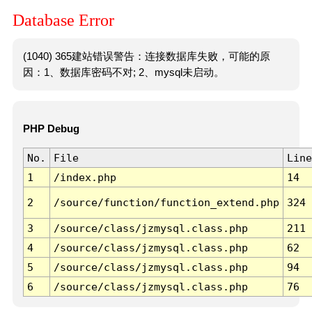
Database Error
(1040) 365建站错误警告：连接数据库失败，可能的原
因：1、数据库密码不对; 2、mysql未启动。
PHP Debug
No.
File
Line
1
/index.php
14
2
/source/function/function_extend.php
324
3
/source/class/jzmysql.class.php
211
4
/source/class/jzmysql.class.php
62
5
/source/class/jzmysql.class.php
94
6
/source/class/jzmysql.class.php
76