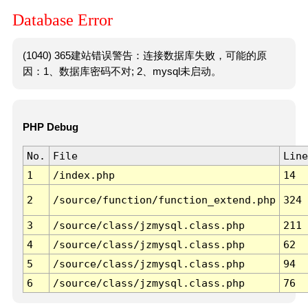
Database Error
(1040) 365建站错误警告：连接数据库失败，可能的原
因：1、数据库密码不对; 2、mysql未启动。
PHP Debug
No.
File
Line
1
/index.php
14
2
/source/function/function_extend.php
324
3
/source/class/jzmysql.class.php
211
4
/source/class/jzmysql.class.php
62
5
/source/class/jzmysql.class.php
94
6
/source/class/jzmysql.class.php
76