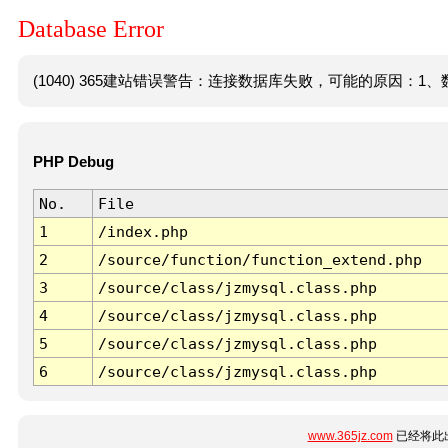
Database Error
(1040) 365建站错误警告：连接数据库失败，可能的原因：1、数
PHP Debug
No.
File
1
/index.php
2
/source/function/function_extend.php
3
/source/class/jzmysql.class.php
4
/source/class/jzmysql.class.php
5
/source/class/jzmysql.class.php
6
/source/class/jzmysql.class.php
www.365jz.com
已经将此