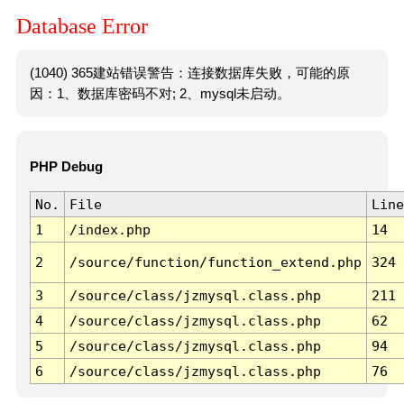
Database Error
(1040) 365建站错误警告：连接数据库失败，可能的原
因：1、数据库密码不对; 2、mysql未启动。
PHP Debug
No.
File
Line
1
/index.php
14
2
/source/function/function_extend.php
324
3
/source/class/jzmysql.class.php
211
4
/source/class/jzmysql.class.php
62
5
/source/class/jzmysql.class.php
94
6
/source/class/jzmysql.class.php
76